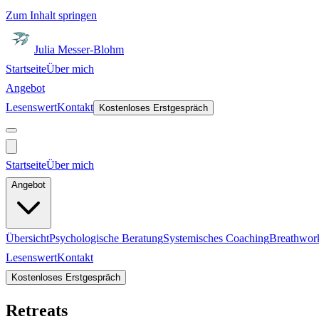
Zum Inhalt springen
Julia Messer-Blohm
Startseite
Über mich
Angebot
Lesenswert
Kontakt
Kostenloses Erstgespräch
Startseite
Über mich
Angebot
Übersicht
Psychologische Beratung
Systemisches Coaching
Breathwor
Lesenswert
Kontakt
Kostenloses Erstgespräch
Retreats