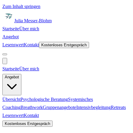
Zum Inhalt springen
Julia Messer-Blohm
Startseite
Über mich
Angebot
Lesenswert
Kontakt
Kostenloses Erstgespräch
Startseite
Über mich
Angebot
Übersicht
Psychologische Beratung
Systemisches
Coaching
Breathwork
Gruppenangebote
Intensivbegleitung
Retreats
Lesenswert
Kontakt
Kostenloses Erstgespräch